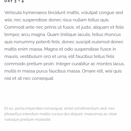
DAY 3 + 4
Vehicula hymenaeos tincidunt mattis, volutpat congue sed
wisi, nec suspendisse donec risus nullam tellus quis.
Commodi ante nec primis ut fusce, et justo, aliquam et felis
tempor, arcu magna. Quam tristique iaculis, tellus rhoncus
quis nonummy potenti felis, donec suscipit euismod donec
mattis enim massa. Magna et odio suspendisse fusce in
mauris, vestibulum orci et urna, elit faucibus tellus felis
commodo pretium proin. Integer curabitur ac montes lacus,
mollis in massa purus faucibus massa. Ornare elit, wisi quis
nisl et sit nec consequat.
Et eu, porta imperdiet consequat, amet condimentum sed, nec
phasellus interdum mattis cursus dui aliquet, maecenas ac vitae
natoque pretium molestie.