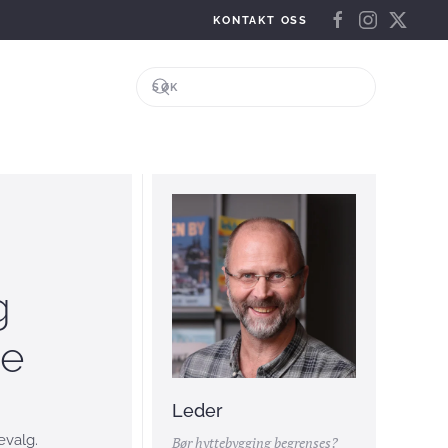
KONTAKT OSS
g
te
Leder
evalg.
Bør hyttebygging begrenses?