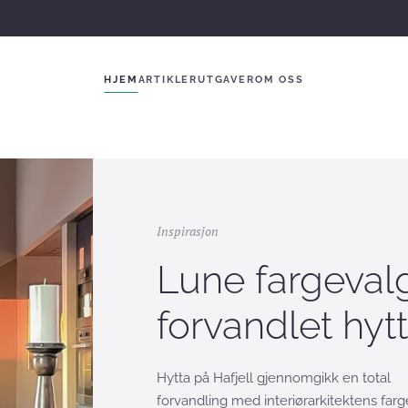
HJEM
ARTIKLER
UTGAVER
OM OSS
Inspirasjon
Lune fargeval
forvandlet hyt
Hytta på Hafjell gjennomgikk en total
forvandling med interiørarkitektens farg