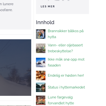
en lunere
LES MER
tmosfære.
Innhold
Brannsikker bålkos på
hytta
Vann- eller oljebasert
trebeskyttelse?
Ikke måk snø opp mot
fasaden
Endelig er høsten her!
Status i hyttemarkedet
Lune fargevalg
forvandlet hytte