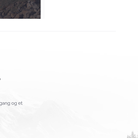
?
mgang og et