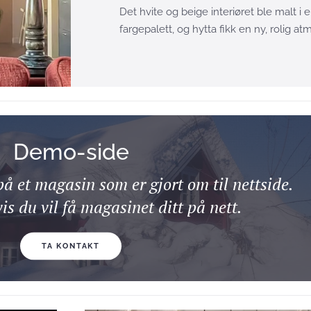
Det hvite og beige interiøret ble malt i 
fargepalett, og hytta fikk en ny, rolig a
Demo-side
på et magasin som er gjort om til nettside.
is du vil få magasinet ditt på nett.
TA KONTAKT