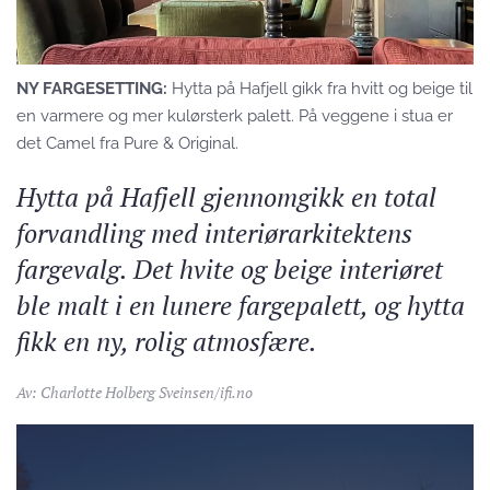
NY FARGESETTING:
Hytta på Hafjell gikk fra hvitt og beige til
en varmere og mer kulørsterk palett. På veggene i stua er
det Camel fra Pure & Original.
Hytta på Hafjell gjennomgikk en total
forvandling med interiørarkitektens
fargevalg. Det hvite og beige interiøret
ble malt i en lunere fargepalett, og hytta
fikk en ny, rolig atmosfære.
Av: Charlotte Holberg Sveinsen/ifi.no