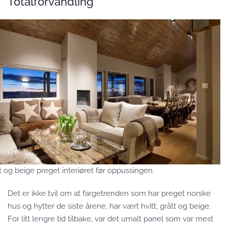
Totalforvandling
t og beige preget interiøret før oppussingen.
Det er ikke tvil om at fargetrenden som har preget norske
hus og hytter de siste årene, har vært hvitt, grått og beige.
For litt lengre tid tilbake, var det umalt panel som var mest