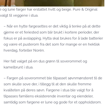
og lune farger har erstattet hvitt og beige. Pure & Original
algt til veggene i stua.
– Når en hytte fargesettes er det viktig å tenke på at dette
gjerne er et feriested som blir brukt i kortere perioder, der
fokus er på avslapping. Hytta skal brukes for å lade batterier
og være et pusterom fra det som for mange er en hektisk
hverdag, forteller Norén.
Her falt valget på en dus grønn til soverommet og
kamelbrunt i stua.
– Fargen på soverommet ble tilpasset søvnmønsteret til de
som skulle sove der, i tillegg til at den skulle fremme
kvaliteten på deres søvn. Fargene i stua ble valgt for å
tilpasses familiens eksisterende in
ventar og eiendeler,
samtidig som fargene
er lune og gode for et oppholdsrom.