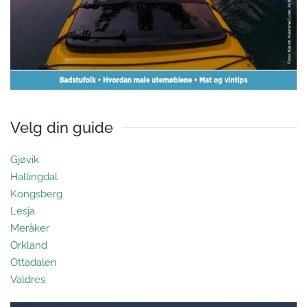
Velg din guide
Gjøvik
Hallingdal
Kongsberg
Lesja
Meråker
Orkland
Ottadalen
Valdres