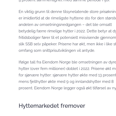
En viktig grunn til denne tilsynelatende store prisøkni
er imidlertid at de rimeligste hyttene sto for den størst
andelen av omsetningsnedgangen – det ble omsatt
betydelig færre rimelige hytter i 2022. Dette betyr at d
fritidsboliger fører til et potensielt misvisende gjennom
slik SSB selv påpeker. Prisene har økt, men ikke i like s
omfang som snittprisutviklingen vil antyde.
Ifølge tall fra Eiendom Norge ble omsetningen av dyr
hytter (over fem millioner) doblet i 2022. Prisene økt m
for sjønære hytter: sjønære hytter økte med 13 prosen
mens fjellhytter økte med 9 og innlandshytter med 8
prosent. Eiendom Norge legger også økt tilførsel av nye
Hyttemarkedet fremover