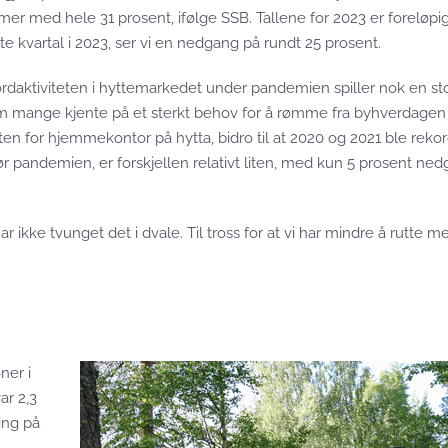
mer med hele 31 prosent, ifølge SSB. Tallene for 2023 er foreløpi
e kvartal i 2023, ser vi en nedgang på rundt 25 prosent.
rdaktiviteten i hyttemarkedet under pandemien spiller nok en sto
m mange kjente på et sterkt behov for å rømme fra byhverdagen t
 for hjemmekontor på hytta, bidro til at 2020 og 2021 ble rekord
 pandemien, er forskjellen relativt liten, med kun 5 prosent nedg
ikke tvunget det i dvale. Til tross for at vi har mindre å rutte me
ner i
ar 2,3
ning på