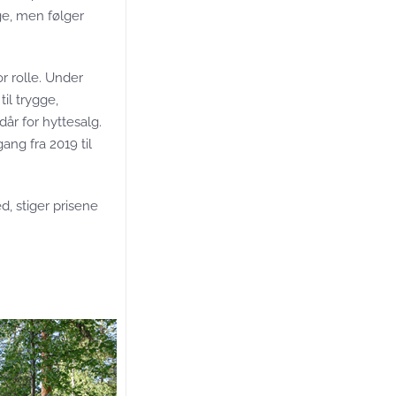
ge, men følger
r rolle. Under
il trygge,
år for hyttesalg.
ang fra 2019 til
d, stiger prisene