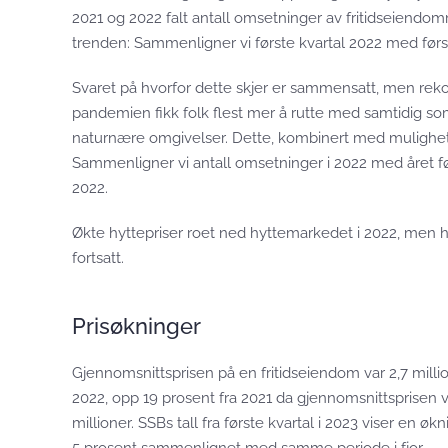
2021 og 2022 falt antall omsetninger av fritidseiendom
trenden: Sammenligner vi første kvartal 2022 med først
Svaret på hvorfor dette skjer er sammensatt, men reko
pandemien fikk folk flest mer å rutte med samtidig so
naturnære omgivelser. Dette, kombinert med muligheten
Sammenligner vi antall omsetninger i 2022 med året før
2022.
Økte hyttepriser roet ned hyttemarkedet i 2022, men har 
fortsatt.
Prisøkninger
Gjennomsnittsprisen på en fritidseiendom var 2,7 millio
2022, opp 19 prosent fra 2021 da gjennomsnittsprisen v
millioner. SSBs tall fra første kvartal i 2023 viser en øk
5 prosent sammenlignet med samme periode i fjor.