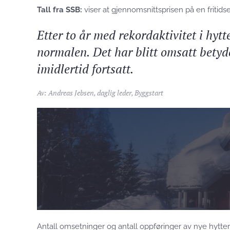
Tall fra SSB:
viser at gjennomsnittsprisen på en fritidse
Etter to år med rekordaktivitet i hytt
normalen. Det har blitt omsatt betyde
imidlertid fortsatt.
Av: Andreas Jebsen, daglig leder, Byggstart
Antall omsetninger og antall oppføringer av nye hytt