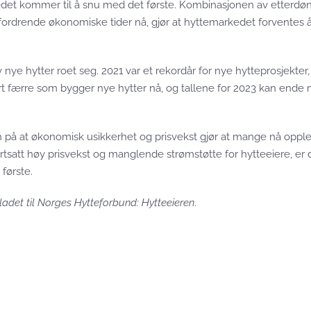
edet kommer til å snu med det første. Kombinasjonen av etter­dø
ordrende økonomiske tider nå, gjør at hytte­markedet forventes å
 av nye hytter roet seg. 2021 var et rekordår for nye hytteprosjekter
rt færre som bygger nye hytter nå, og tallene for 2023 kan ende
n på at økonomisk usikkerhet og prisvekst gjør at mange nå oppl
tsatt høy prisvekst og manglende strømstøtte for hytteeiere, er d
første.
ladet til Norges Hytte­forbund: Hytteeieren
.