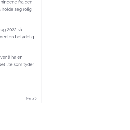
nningene fra den
 holde seg rolig
, og 2022 så
 med en betydelig
ever å ha en
et lite som tyder
Neste