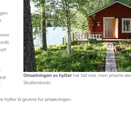
ngen
e
yrere
snitt,
tort
e
Omsetningen av hytter
har falt noe, men prisene øke
est
Shutterstock)
t
 hytter til grunne for prisøkningen.