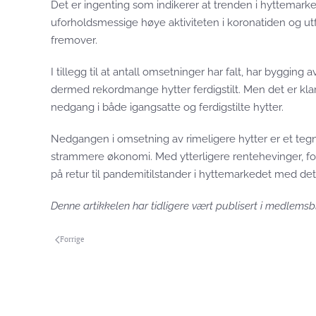
Det er ingenting som indikerer at trenden i hyttemark
uforholdsmessige høye aktiviteten i koronatiden og utf
fremover.
I tillegg til at antall omsetninger har falt, har bygging
dermed rekordmange hytter ferdigstilt. Men det er kla
nedgang i både igangsatte og ferdigstilte hytter.
Nedgangen i omsetning av rimeligere
hytter er et teg
strammere økonomi. Med ytterligere rentehevinger, for
på retur til pandemi­tilstander i hyttemarkedet med det 
Denne artikkelen har tidligere vært publisert i medlemsb
Forrige