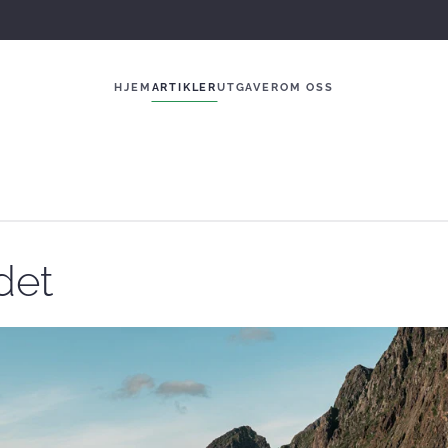
HJEM
ARTIKLER
UTGAVER
OM OSS
det