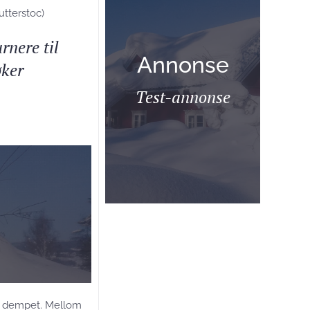
utterstoc)
rnere til
Annonse
øker
Test-annonse
er dempet. Mellom