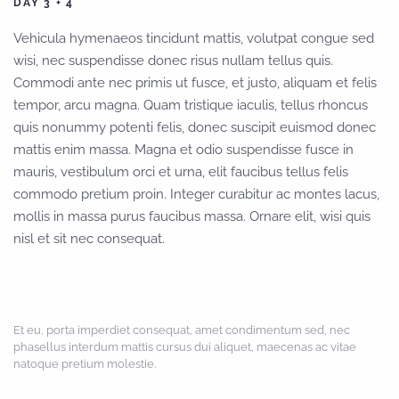
DAY 3 + 4
Vehicula hymenaeos tincidunt mattis, volutpat congue sed
wisi, nec suspendisse donec risus nullam tellus quis.
Commodi ante nec primis ut fusce, et justo, aliquam et felis
tempor, arcu magna. Quam tristique iaculis, tellus rhoncus
quis nonummy potenti felis, donec suscipit euismod donec
mattis enim massa. Magna et odio suspendisse fusce in
mauris, vestibulum orci et urna, elit faucibus tellus felis
commodo pretium proin. Integer curabitur ac montes lacus,
mollis in massa purus faucibus massa. Ornare elit, wisi quis
nisl et sit nec consequat.
Et eu, porta imperdiet consequat, amet condimentum sed, nec
phasellus interdum mattis cursus dui aliquet, maecenas ac vitae
natoque pretium molestie.