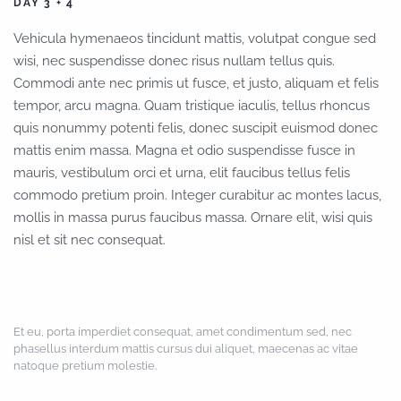
DAY 3 + 4
Vehicula hymenaeos tincidunt mattis, volutpat congue sed
wisi, nec suspendisse donec risus nullam tellus quis.
Commodi ante nec primis ut fusce, et justo, aliquam et felis
tempor, arcu magna. Quam tristique iaculis, tellus rhoncus
quis nonummy potenti felis, donec suscipit euismod donec
mattis enim massa. Magna et odio suspendisse fusce in
mauris, vestibulum orci et urna, elit faucibus tellus felis
commodo pretium proin. Integer curabitur ac montes lacus,
mollis in massa purus faucibus massa. Ornare elit, wisi quis
nisl et sit nec consequat.
Et eu, porta imperdiet consequat, amet condimentum sed, nec
phasellus interdum mattis cursus dui aliquet, maecenas ac vitae
natoque pretium molestie.