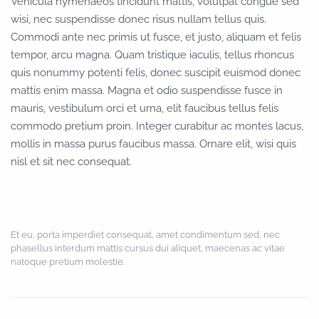
Vehicula hymenaeos tincidunt mattis, volutpat congue sed
wisi, nec suspendisse donec risus nullam tellus quis.
Commodi ante nec primis ut fusce, et justo, aliquam et felis
tempor, arcu magna. Quam tristique iaculis, tellus rhoncus
quis nonummy potenti felis, donec suscipit euismod donec
mattis enim massa. Magna et odio suspendisse fusce in
mauris, vestibulum orci et urna, elit faucibus tellus felis
commodo pretium proin. Integer curabitur ac montes lacus,
mollis in massa purus faucibus massa. Ornare elit, wisi quis
nisl et sit nec consequat.
Et eu, porta imperdiet consequat, amet condimentum sed, nec
phasellus interdum mattis cursus dui aliquet, maecenas ac vitae
natoque pretium molestie.