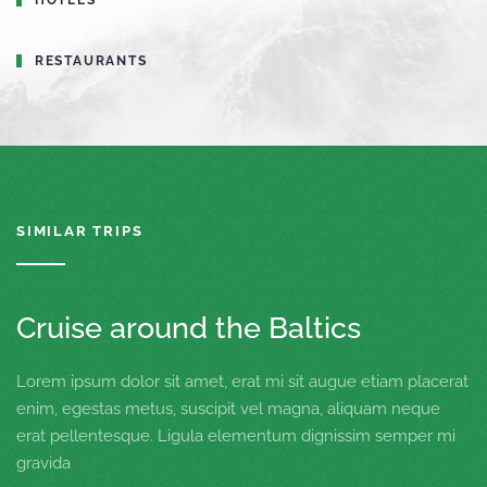
HOTELS
RESTAURANTS
SIMILAR TRIPS
Cruise around the Baltics
Lorem ipsum dolor sit amet, erat mi sit augue etiam placerat
enim, egestas metus, suscipit vel magna, aliquam neque
erat pellentesque. Ligula elementum dignissim semper mi
gravida