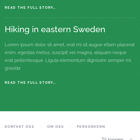
READ THE FULL STORY…
Hiking in eastern Sweden
Lorem ipsum dolor sit amet, erat mi sit augue etiam placerat
enim, egestas metus, suscipit vel magna, aliquam neque
erat pellentesque. Ligula elementum dignissim semper mi
gravida
READ THE FULL STORY…
KONTAKT OSS
OM OSS
PERSONVERN
Til toppen