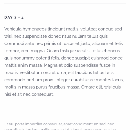
DAY 3 + 4
Vehicula hymenaeos tincidunt mattis, volutpat congue sed
wisi, nec suspendisse donec risus nullam tellus quis.
Commodi ante nec primis ut fusce, et justo, aliquam et felis
tempor, arcu magna. Quam tristique iaculis, tellus rhoncus
quis nonummy potenti felis, donec suscipit euismod donec
mattis enim massa. Magna et odio suspendisse fusce in
mauris, vestibulum orci et urna, elit faucibus tellus felis
commodo pretium proin. Integer curabitur ac montes lacus,
mollis in massa purus faucibus massa. Ornare elit, wisi quis
nisl et sit nec consequat.
Et eu, porta imperdiet consequat, amet condimentum sed, nec
phasellus interdum mattis cursus dui aliquet, maecenas ac vitae