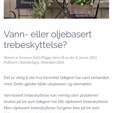
Vann- eller oljebasert
trebeskyttelse?
Skrevet av
Susanne Dahl/Flügger farve/ifi.no
den
8. januar 2025
.
Publisert i
Hytteforlaget
,
Ottardalen2024
.
Det er viktig å vite hva treverket tidligere har vært behandlet
med. Dette gjelder både uteplassen og utemøbler.
Vannbasert trebeskyttelse kan nemlig uten problemer
brukes på tre som tidligere har fått oljebasert trebeskyttelse.
Men oljebasert trebeskyttelse fungerer ikke på tre som